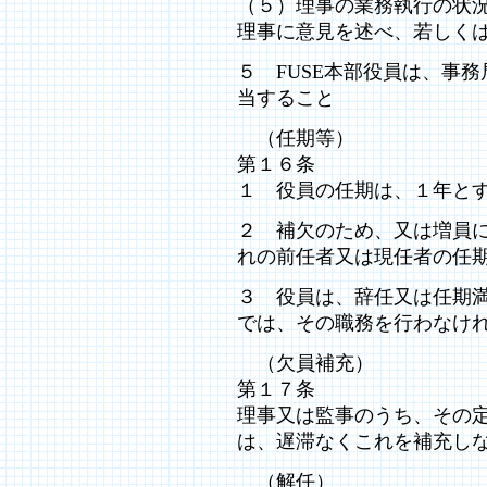
（５）理事の業務執行の状
理事に意見を述べ、若しく
５ FUSE本部役員は、事
当すること
（任期等）
第１６条
１ 役員の任期は、１年とす
２ 補欠のため、又は増員
れの前任者又は現任者の任
３ 役員は、辞任又は任期
では、その職務を行わなけ
（欠員補充）
第１７条
理事又は監事のうち、その
は、遅滞なくこれを補充し
（解任）