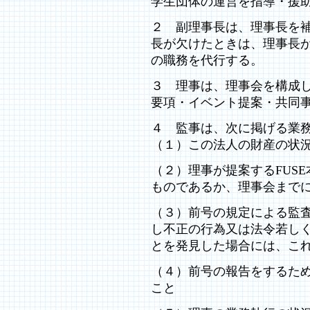
学生団体の運営を指導・援
２ 副理事長は、理事長を
長が欠けたときは、理事長
の職務を代行する。
３ 理事は、理事会を構成
要項・イベント提案・共同
４ 監事は、次に掲げる業
（１）この法人の財産の状
（２）理事が提案するFUS
ものであるか、理事会まで
（３）前号の規定による監
し不正の行為又は法令若し
とを発見した場合には、こ
（４）前号の報告をするた
こと