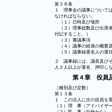
第３８条
１ 理事会の議事について
なければならない。
（１）日時及び場所
（２）理事総数及び出席者
付記すること。）
（３）審議事項
（４）議事の経過の概要及
（５）議事録署名人の選任
２ 議事録には、議長及び
人２人以上が署名、押印し
第４章 役員及
（種別及び定数）
第１３条
１ この法人に次の役員を
（１）理 事（アドバイザ
（２）監 事（社外