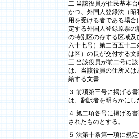
二 当該役員が住民基本
かつ、外国人登録法（昭
用を受ける者である場合
定する外国人登録原票の
の特別区の存する区域及
六十七号）第二百五十二
は区）の長が交付する文
三 当該役員が前二号に
は、当該役員の住所又は
給する文書
３ 前項第三号に掲げる
は、翻訳者を明らかにし
４ 第二項各号に掲げる
されたものとする。
５ 法第十条第一項に規