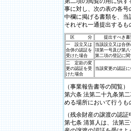
第二項の閲覧の用に供す
事に対し、次の表の各号
中欄に掲げる書類を、当
それぞれ一通提出するも
区 分
提出すべき書
一 設立又は
当該設立又は合併
合併の認証を
項第一号及び第八
受けた場合
第二項の登記に関
二 定款の変
更の認証を受
当該変更の認証に
けた場合
（事業報告書等の閲覧）
第六条 法第二十九条第
める場所において行うも
（残余財産の譲渡の認証
第七条 清算人は、法第
産の譲渡の認証を受けよ