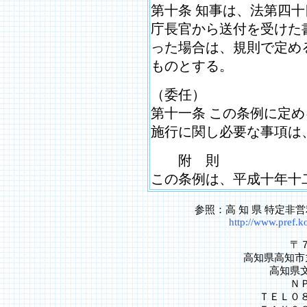
第十条 知事は、法第四
庁長官から送付を受けた
った場合は、規則で定め
ものとする。
（委任）
第十一条 この条例に定
施行に関し必要な事項は
附 則
この条例は、平成十年十
参照：高 知 県 特定非
http://www.pref.k
〒
高知県高知市
高知県
Ｎ
ＴＥＬ０